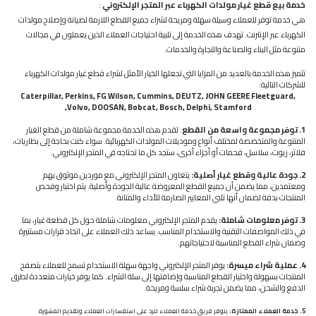
خدمة بيع قطع غيار مولدات الكهرباء عبر المتجر الإلكتروني
:
هي خدمة توفر للعملاء وسيلة سهلة ومريحة لشراء جميع القطع اللازمة لصيانة وإصلاح مولدات
الكهرباء عبر الإنترنت. تهدف هذه الخدمة إلى تلبية احتياجات العملاء الذين يعملون في مجالات
متنوعة مثل البناء والصناعة والتجارة والخدمات.
تتميز هذه الخدمة بالعديد من المزايا التي تجعلها الخيار الأمثل لشراء قطع غيار مولدات الكهرباء
للشركات التالية:
Caterpillar, Perkins, FG Wilson, Cummins, DEUTZ, JOHN GEERE Fleetguard,
Volvo, DOOSAN, Bobcat, Bosch, Delphi, Stamford,
1. توفر مجموعة واسعة من القطع
: تقدم هذه الخدمة مجموعة شاملة من قطع الغيار
المتنوعة والمتخصصة لمختلف أنواع وموديلات المولدات الكهربائية. سواء كنت بحاجة إلى بطاريات،
فلاتر، زيوت، سلاسل، فحمات أو أجزاء أخرى، ستجد كل ما تحتاجه في المتجر الإلكتروني.
2. جودة عالية وقطع غيار أصلية:
يتعاون المتجر الإلكتروني مع موردين موثوق بهم
ومعتمدين، مما يضمن أن جميع القطع المعروضة عالية الجودة وأصلية. يتم اختبار وفحص
المنتجات بدقة لضمان أنها تلبي المعايير الصارمة للأداء والمتانة.
3. توفر معلومات شاملة:
يقدم المتجر الإلكتروني معلومات شاملة حول كل قطعة غيار، بما
في ذلك المواصفات التقنية والاستخدام المناسب. يساعد ذلك العملاء على اتخاذ قرارات مستنيرة
وضمان شراء القطع المناسبة لاحتياجاتهم.
4. عملية شراء ميسرة:
يوفر المتجر الإلكتروني واجهة سهلة الاستخدام تسمح للعملاء بتصفح
المنتجات بسهولة واختيار القطع المناسبة وإضافتها إلى سلة الشراء. كما يوفر خيارات متعددة لطرق
الدفع والشحن، مما يضمن تجربة شراء سلسة ومريحة.
5. خدمة العملاء الممتازة:
يتوفر فريق خدمة العملاء للرد على استفسارات العملاء وتقديم المشورة