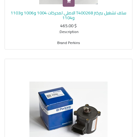
سلف تشغيل بيركنز T400268 الاصلي لمحركات 1004 و1006 و1103
و1104
465.00
$
Description:
Brand Perkins
Material Metal
Item Weight 19.4 Pounds
Item dimensions L x W x H 13 x 9 x 7 inches
Voltage 12 Volts
Replaces old part numbers 2873K621, 2873A030, 2873B071, 2873K404,
2873K632, and T410874.
Can be used on Perkins engines with the following build lists: 1004: AA,
AB, AD, AG, AH, AK, AL, AM, AR, AS; 1006: YA, YB, YD, YG, YH, YK; 1103A: DJ,
DK; 1103C: DC, DD; 1103D: XK; 1104A: RR, RS, RT; 1104C: RE, RF, RG, RH,
RJ, RK; 1104D: NH, NJ, NK, NL, NM