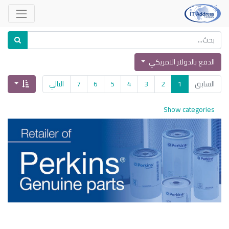
الدفع بالدولار الامريكي
السابق
1
2
3
4
5
6
7
التالي
Show categories