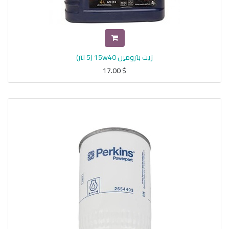
زيت بترومين 15w40 (5 لتر)
17.00
$