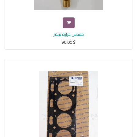
حساس حرارة بركنز
90.00
$