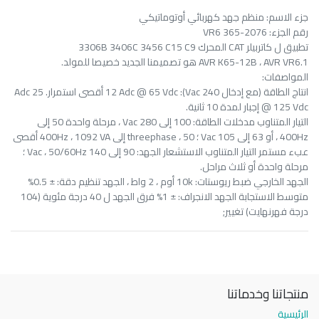
جزء الاسم: منظم جهد كهربائي أوتوماتيكي
رقم الجزء: VR6 365-2076
تطبيق ل كاتربيلر CAT المحرك 3306B 3406C 3456 C15 C9
1.AVR K65-12B ، AVR VR6 هو تصميمنا الجديد خصيصا للمولد.
المواصفات:
انتاج الطاقة (مع إدخال 240 Vac): 12 Adc @ 65 Vdc أقصى استمرار. 25 Adc
@ 125 Vdc إجبار لمدة 10 ثانية.
التيار المتناوب مدخلات الطاقة: 100 إلى 280 Vac ، مرحلة واحدة 50 إلى
400Hz ، أو 63 إلى 105 Vac ؛ threephase ، 50 إلى 400Hz ، 1092 VA أقصى
عبء مستمر التيار المتناوب الاستشعار الجهد: 90 إلى 140 Vac ، 50/60Hz ؛
مرحلة واحدة أو ثلاث مراحل.
الجهد الخارجي ضبط ريوستات: 10k أوم ، 2 واط ، الجهد تنظيم دقة: ± 0.5%
متوسط الاستجابة الجهد الانجراف: ± 1% فرق الجهد ل 40 درجة مئوية (104
درجة فهرنهايت) تغيير;
منتجاتنا وخدماتنا
الرئيسية