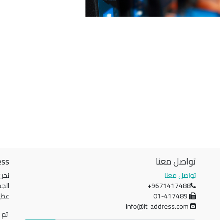
تواصل معنا
ess
تواصل معنا
نحن
+9671417488
الجم
01-417489
عظي
info@it-address.com
تم ت