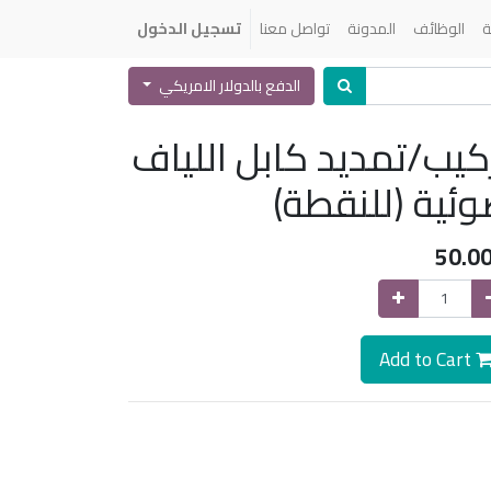
ة
الوظائف
المدونة
تواصل معنا
تسجيل الدخول
الدفع بالدولار الامريكي
كيب/تمديد كابل اللياف
ئية (للنقطة)
50.0
Add to Cart